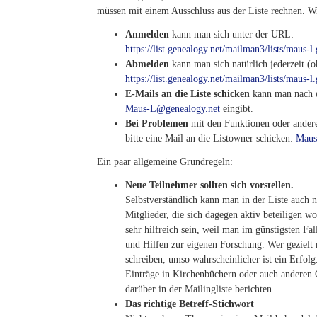
müssen mit einem Ausschluss aus der Liste rechnen. Wi
Anmelden
kann man sich unter der URL:
https://list.genealogy.net/mailman3/lists/maus-l
Abmelden
kann man sich natürlich jederzeit (
https://list.genealogy.net/mailman3/lists/maus-l
E-Mails an die Liste schicken
kann man nach e
Maus-L@genealogy.net
eingibt.
Bei Problemen
mit den Funktionen oder andere
bitte eine Mail an die Listowner schicken:
Maus
Ein paar allgemeine Grundregeln:
Neue Teilnehmer sollten sich vorstellen.
Selbstverständlich kann man in der Liste auch n
Mitglieder, die sich dagegen aktiv beteiligen w
sehr hilfreich sein, weil man im günstigsten Fa
und Hilfen zur eigenen Forschung. Wer gezielt 
schreiben, umso wahrscheinlicher ist ein Erfol
Einträge in Kirchenbüchern oder auch anderen Qu
darüber in der Mailingliste berichten.
Das richtige Betreff-Stichwort