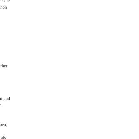
ür die
chon
orher
en und
r
nen,
 als