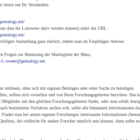
r bitten um Ihr Verständnis
.genealogy.net/
ohne dass die Listowner aktiv werden müssen) unter der URL:
.genealogy.net/
rfolgter Anmeldung ganz einfach, indem man als Empfänger-Adresse :
n Fragen zur Benutzung der Mailingliste der Maus,
-L-owner@genealogy.net
.
ur mitlesen, ohne sich mit eigenen Beiträgen oder einer Suche zu beteiligen.
ollen, sollten sich vorstellen und von Ihren Forschungsgebieten berichten. Das 
ll Mitglieder mit den gleichen Forschungsgebieten findet, oder man erhält Anr
nach bestimmten Vorfahren suchen will, sollte alle bekannten Informationen da
g. Findet man bei seinen eigenen Forschungen interessante Informationen (beso
ellen), die vielleicht für andere Forscher nützlich sein können, dann sollte m