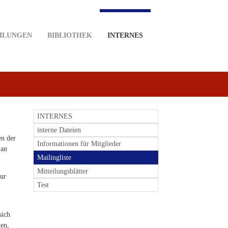
MLUNGEN
BIBLIOTHEK
INTERNES
INTERNES
interne Dateien
en der
Informationen für Mitglieder
 an
Mailingliste
Mitteilungsblätter
Nur
Test
sich
len,