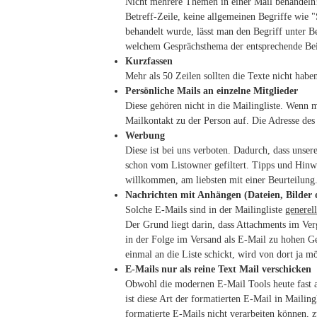
Nicht mehrere Themen in einer Mail behandeln!
Betreff-Zeile, keine allgemeinen Begriffe wie
behandelt wurde, lässt man den Begriff unter 
welchem Gesprächsthema der entsprechende Bei
Kurzfassen
Mehr als 50 Zeilen sollten die Texte nicht habe
Persönliche Mails an einzelne Mitglieder
Diese gehören nicht in die Mailingliste. Wenn
Mailkontakt zu der Person auf. Die Adresse des
Werbung
Diese ist bei uns verboten. Dadurch, dass unser
schon vom Listowner gefiltert. Tipps und Hinw
willkommen, am liebsten mit einer Beurteilung
Nachrichten mit Anhängen (Dateien, Bilder o
Solche E-Mails sind in der Mailingliste
generel
Der Grund liegt darin, dass Attachments im Ver
in der Folge im Versand als E-Mail zu hohen Geb
einmal an die Liste schickt, wird von dort ja m
E-Mails nur als reine Text Mail verschicken
Obwohl die modernen E-Mail Tools heute fast 
ist diese Art der formatierten E-Mail in Mailin
formatierte E-Mails nicht verarbeiten können, 