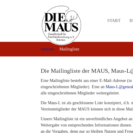
Skip
to
main
START
D
content
Internes
Mailingliste
Die Mailingliste der MAUS, Maus-L
Eine Mailingliste besteht aus einer E-Mail-Adresse (i
eingeschriebenen Mitglieder). Eine an
Maus-L@geneal
alle eingeschriebenen Mitglieder weitergeleitet.
Die Maus-L ist als geschlossene Liste konzipiert, d.h.
Vereinsmitglieder der MAUS
können sich in diese Mail
Unsere Mailingliste ist ein unverbindliches Angebot an
Weitergabe von entsprechenden Informationen dienen. 
an die Vorgaben, denn nur so bleiben Nutzen und Freude