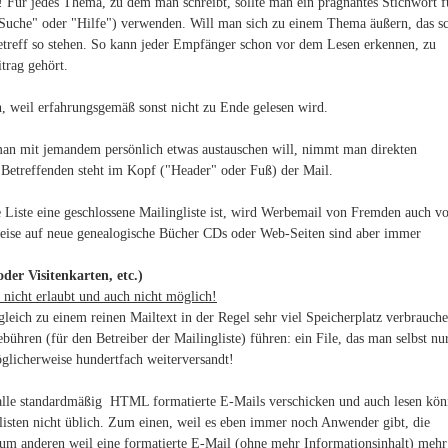
 Für jedes Thema, zu dem man schreibt, sollte man ein prägnantes Stichwort f
 "Suche" oder "Hilfe") verwenden. Will man sich zu einem Thema äußern, das s
Betreff so stehen. So kann jeder Empfänger schon vor dem Lesen erkennen, zu
trag gehört.
n, weil erfahrungsgemäß sonst nicht zu Ende gelesen wird.
 man mit jemandem persönlich etwas austauschen will, nimmt man direkten
 Betreffenden steht im Kopf ("Header" oder Fuß) der Mail.
e Liste eine geschlossene Mailingliste ist, wird Werbemail von Fremden auch v
eise auf neue genealogische Bücher CDs oder Web-Seiten sind aber immer
.
der Visitenkarten, etc.)
l nicht erlaubt und auch nicht möglich!
gleich zu einem reinen Mailtext in der Regel sehr viel Speicherplatz verbrauch
ühren (für den Betreiber der Mailingliste) führen: ein File, das man selbst nu
öglicherweise hundertfach weiterversandt!
alle standardmäßig HTML formatierte E-Mails verschicken und auch lesen kön
glisten nicht üblich. Zum einen, weil es eben immer noch Anwender gibt, die
zum anderen weil eine formatierte E-Mail (ohne mehr Informationsinhalt) mehr