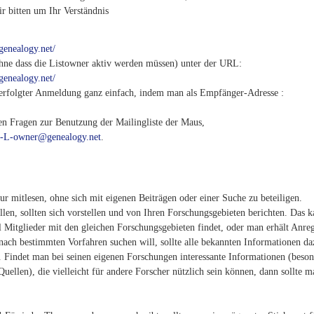
r bitten um Ihr Verständnis
.genealogy.net/
ohne dass die Listowner aktiv werden müssen) unter der URL:
.genealogy.net/
rfolgter Anmeldung ganz einfach, indem man als Empfänger-Adresse :
n Fragen zur Benutzung der Mailingliste der Maus,
-L-owner@genealogy.net
.
ur mitlesen, ohne sich mit eigenen Beiträgen oder einer Suche zu beteiligen.
ollen, sollten sich vorstellen und von Ihren Forschungsgebieten berichten. Das 
ll Mitglieder mit den gleichen Forschungsgebieten findet, oder man erhält Anr
nach bestimmten Vorfahren suchen will, sollte alle bekannten Informationen da
g. Findet man bei seinen eigenen Forschungen interessante Informationen (beso
ellen), die vielleicht für andere Forscher nützlich sein können, dann sollte m