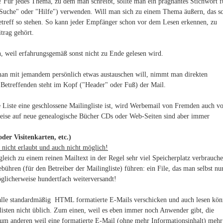
 Für jedes Thema, zu dem man schreibt, sollte man ein prägnantes Stichwort f
 "Suche" oder "Hilfe") verwenden. Will man sich zu einem Thema äußern, das s
Betreff so stehen. So kann jeder Empfänger schon vor dem Lesen erkennen, zu
trag gehört.
n, weil erfahrungsgemäß sonst nicht zu Ende gelesen wird.
 man mit jemandem persönlich etwas austauschen will, nimmt man direkten
 Betreffenden steht im Kopf ("Header" oder Fuß) der Mail.
e Liste eine geschlossene Mailingliste ist, wird Werbemail von Fremden auch v
eise auf neue genealogische Bücher CDs oder Web-Seiten sind aber immer
.
der Visitenkarten, etc.)
l nicht erlaubt und auch nicht möglich!
gleich zu einem reinen Mailtext in der Regel sehr viel Speicherplatz verbrauch
ühren (für den Betreiber der Mailingliste) führen: ein File, das man selbst nu
öglicherweise hundertfach weiterversandt!
alle standardmäßig HTML formatierte E-Mails verschicken und auch lesen kön
glisten nicht üblich. Zum einen, weil es eben immer noch Anwender gibt, die
zum anderen weil eine formatierte E-Mail (ohne mehr Informationsinhalt) mehr