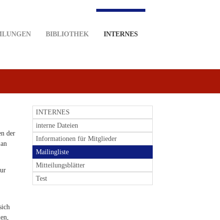
MLUNGEN
BIBLIOTHEK
INTERNES
INTERNES
interne Dateien
en der
Informationen für Mitglieder
 an
Mailingliste
Mitteilungsblätter
Nur
Test
sich
len,