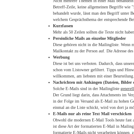
Nicht mehrere Themen in einer Mail behandeln!
Betreff-Zeile, keine allgemeinen Begriffe wie
behandelt wurde, lässt man den Begriff unter 
welchem Gesprächsthema der entsprechende Bei
Kurzfassen
Mehr als 50 Zeilen sollten die Texte nicht habe
Persönliche Mails an einzelne Mitglieder
Diese gehören nicht in die Mailingliste. Wenn
Mailkontakt zu der Person auf. Die Adresse des
Werbung
Diese ist bei uns verboten. Dadurch, dass unser
schon vom Listowner gefiltert. Tipps und Hinw
willkommen, am liebsten mit einer Beurteilung
Nachrichten mit Anhängen (Dateien, Bilder o
Solche E-Mails sind in der Mailingliste
generel
Der Grund liegt darin, dass Attachments im Ver
in der Folge im Versand als E-Mail zu hohen Geb
einmal an die Liste schickt, wird von dort ja m
E-Mails nur als reine Text Mail verschicken
Obwohl die modernen E-Mail Tools heute fast 
ist diese Art der formatierten E-Mail in Mailin
formatierte E-Mails nicht verarbeiten können, 