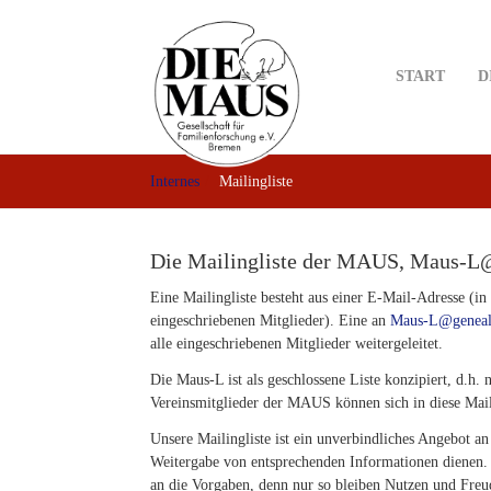
Skip
to
main
START
D
content
Internes
Mailingliste
Die Mailingliste der MAUS, Maus-L
Eine Mailingliste besteht aus einer E-Mail-Adresse (i
eingeschriebenen Mitglieder). Eine an
Maus-L@geneal
alle eingeschriebenen Mitglieder weitergeleitet.
Die Maus-L ist als geschlossene Liste konzipiert, d.h.
Vereinsmitglieder der MAUS
können sich in diese Mail
Unsere Mailingliste ist ein unverbindliches Angebot an
Weitergabe von entsprechenden Informationen dienen. 
an die Vorgaben, denn nur so bleiben Nutzen und Freude