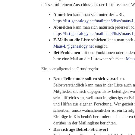
müssen mit einem Ausschluss aus der Liste rechnen. Wi
Anmelden
kann man sich unter der URL:
https://list.genealogy.net/mailman3/lists/maus-l
Abmelden
kann man sich natürlich jederzeit (
https://list.genealogy.net/mailman3/lists/maus-l
E-Mails an die Liste schicken
kann man nach e
Maus-L@genealogy.net
eingibt.
Bei Problemen
mit den Funktionen oder andere
bitte eine Mail an die Listowner schicken:
Maus
Ein paar allgemeine Grundregeln:
Neue Teilnehmer sollten sich vorstellen.
Selbstverständlich kann man in der Liste auch n
Mitglieder, die sich dagegen aktiv beteiligen w
sehr hilfreich sein, weil man im günstigsten Fa
und Hilfen zur eigenen Forschung. Wer gezielt 
schreiben, umso wahrscheinlicher ist ein Erfol
Einträge in Kirchenbüchern oder auch anderen Qu
darüber in der Mailingliste berichten.
Das richtige Betreff-Stichwort