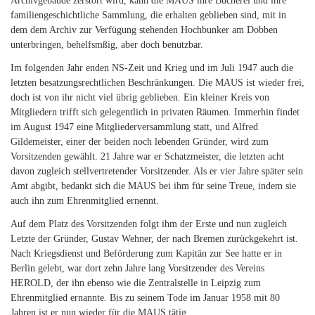
Archivgebäude zerstört wird, kann die MAUS ihre Bücherei und ihre
familiengeschichtliche Sammlung, die erhalten geblieben sind, mit in
dem dem Archiv zur Verfügung stehenden Hochbunker am Dobben
unterbringen, behelfsmßig, aber doch benutzbar.
Im folgenden Jahr enden NS-Zeit und Krieg und im Juli 1947 auch die
letzten besatzungsrechtlichen Beschränkungen. Die MAUS ist wieder frei,
doch ist von ihr nicht viel übrig geblieben. Ein kleiner Kreis von
Mitgliedern trifft sich gelegentlich in privaten Räumen. Immerhin findet
im August 1947 eine Mitgliederversammlung statt, und Alfred
Gildemeister, einer der beiden noch lebenden Gründer, wird zum
Vorsitzenden gewählt. 21 Jahre war er Schatzmeister, die letzten acht
davon zugleich stellvertretender Vorsitzender. Als er vier Jahre später sein
Amt abgibt, bedankt sich die MAUS bei ihm für seine Treue, indem sie
auch ihn zum Ehrenmitglied ernennt.
Auf dem Platz des Vorsitzenden folgt ihm der Erste und nun zugleich
Letzte der Gründer, Gustav Wehner, der nach Bremen zurückgekehrt ist.
Nach Kriegsdienst und Beförderung zum Kapitän zur See hatte er in
Berlin gelebt, war dort zehn Jahre lang Vorsitzender des Vereins
HEROLD, der ihn ebenso wie die Zentralstelle in Leipzig zum
Ehrenmitglied ernannte. Bis zu seinem Tode im Januar 1958 mit 80
Jahren ist er nun wieder für die MAUS tätig.