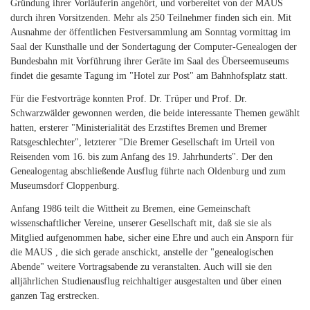
Gründung ihrer Vorläuferin angehört, und vorbereitet von der MAUS
durch ihren Vorsitzenden. Mehr als 250 Teilnehmer finden sich ein. Mit
Ausnahme der öffentlichen Festversammlung am Sonntag vormittag im
Saal der Kunsthalle und der Sondertagung der Computer-Genealogen der
Bundesbahn mit Vorführung ihrer Geräte im Saal des Überseemuseums
findet die gesamte Tagung im "Hotel zur Post" am Bahnhofsplatz statt.
Für die Festvorträge konnten Prof. Dr. Trüper und Prof. Dr.
Schwarzwälder gewonnen werden, die beide interessante Themen gewählt
hatten, ersterer "Ministerialität des Erzstiftes Bremen und Bremer
Ratsgeschlechter", letzterer "Die Bremer Gesellschaft im Urteil von
Reisenden vom 16. bis zum Anfang des 19. Jahrhunderts". Der den
Genealogentag abschließende Ausflug führte nach Oldenburg und zum
Museumsdorf Cloppenburg.
Anfang 1986 teilt die Wittheit zu Bremen, eine Gemeinschaft
wissenschaftlicher Vereine, unserer Gesellschaft mit, daß sie sie als
Mitglied aufgenommen habe, sicher eine Ehre und auch ein Ansporn für
die MAUS , die sich gerade anschickt, anstelle der "genealogischen
Abende" weitere Vortragsabende zu veranstalten. Auch will sie den
alljährlichen Studienausflug reichhaltiger ausgestalten und über einen
ganzen Tag erstrecken.