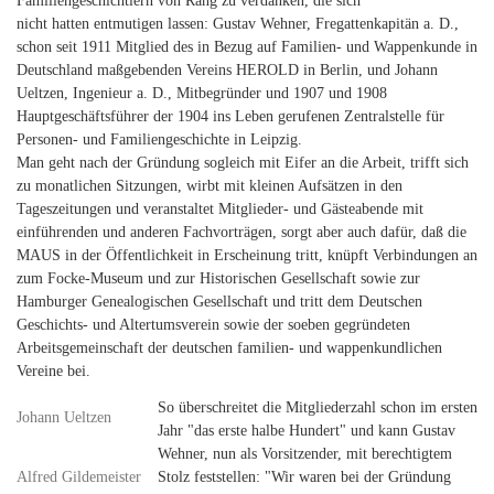
Familiengeschichtlern von Rang zu verdanken, die sich
nicht hatten entmutigen lassen: Gustav Wehner, Fregattenkapitän a. D.,
schon seit 1911 Mitglied des in Bezug auf Familien- und Wappenkunde in
Deutschland maßgebenden Vereins HEROLD in Berlin, und Johann
Ueltzen, Ingenieur a. D., Mitbegründer und 1907 und 1908
Hauptgeschäftsführer der 1904 ins Leben gerufenen Zentralstelle für
Personen- und Familiengeschichte in Leipzig.
Man geht nach der Gründung sogleich mit Eifer an die Arbeit, trifft sich
zu monatlichen Sitzungen, wirbt mit kleinen Aufsätzen in den
Tageszeitungen und veranstaltet Mitglieder- und Gästeabende mit
einführenden und anderen Fachvorträgen, sorgt aber auch dafür, daß die
MAUS in der Öffentlichkeit in Erscheinung tritt, knüpft Verbindungen an
zum Focke-Museum und zur Historischen Gesellschaft sowie zur
Hamburger Genealogischen Gesellschaft und tritt dem Deutschen
Geschichts- und Altertumsverein sowie der soeben gegründeten
Arbeitsgemeinschaft der deutschen familien- und wappenkundlichen
Vereine bei.
So überschreitet die Mitgliederzahl schon im ersten
Johann Ueltzen
Jahr "das erste halbe Hundert" und kann Gustav
Wehner, nun als Vorsitzender, mit berechtigtem
Alfred Gildemeister
Stolz feststellen: "Wir waren bei der Gründung