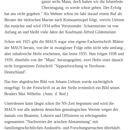
ganze sechs Mann, doch hatten wir die felsenfeste
Überzeugung, es werde schon gehen. Der Erfolg
hat uns recht gegeben." Als Wehner schon im Jahr darauf einem Ruf als
Berater der türkischen Marine nach Konstantinopel folgt, vertritt Ueltzen
ihn zunächst und wird 1934 selbst Vorsitzender. Schatzmeister ist von
Anfang an und bleibt viele Jahre der Kaufmann Alfred Gildemeister.
Schon seit 1925 gibt die MAUS sogar eine eigene Fachzeitschrift Blätter
der MAUS heraus, von der in zwangloser Folge zehn nicht sehr umfang-,
aber inhaltreiche Hefte erscheinen, das letzte 1935. Ihm folgen 1938 und
1939, ebenfalls von der "Maus" herausgegeben, zwei Hefte einer danach
nicht fortgesetzten Zeitschrift "Sippenforschung in Nordwest-
Deutschland".
Das hier abgedruckte Bild von Johann Ueltzen wurde nachträglich
eingefügt. In der Festschrift ist an der Stelle irrtümlich ein Bild seines
Bruders Max Wilhelm. (Anm. d. Red.)
Unterdessen hatte längst schon die NS-Zeit begonnen und wird die
MAUS wie alle anderen deutschen genealogischen Vereine wegen des
damals von Beamten, Lehrern und Offizieren zu erbringenden
sogenannten "Nachweises der arischen Abstammung" mit
familiengeschichtlichen Auskunfts- und Forschungsersuchen überhäuft.