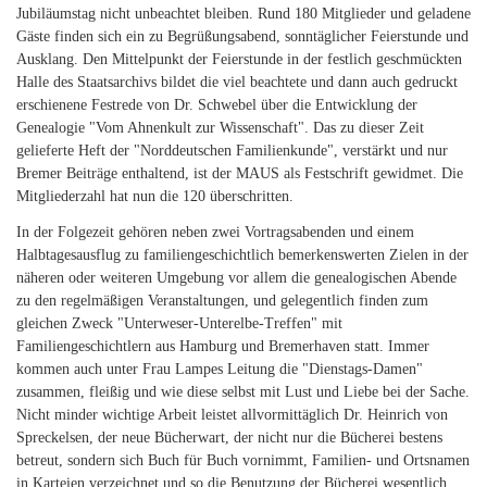
Jubiläumstag nicht unbeachtet bleiben. Rund 180 Mitglieder und geladene
Gäste finden sich ein zu Begrüßungsabend, sonntäglicher Feierstunde und
Ausklang. Den Mittelpunkt der Feierstunde in der festlich geschmückten
Halle des Staatsarchivs bildet die viel beachtete und dann auch gedruckt
erschienene Festrede von Dr. Schwebel über die Entwicklung der
Genealogie "Vom Ahnenkult zur Wissenschaft". Das zu dieser Zeit
gelieferte Heft der "Norddeutschen Familienkunde", verstärkt und nur
Bremer Beiträge enthaltend, ist der MAUS als Festschrift gewidmet. Die
Mitgliederzahl hat nun die 120 überschritten.
In der Folgezeit gehören neben zwei Vortragsabenden und einem
Halbtagesausflug zu familiengeschichtlich bemerkenswerten Zielen in der
näheren oder weiteren Umgebung vor allem die genealogischen Abende
zu den regelmäßigen Veranstaltungen, und gelegentlich finden zum
gleichen Zweck "Unterweser-Unterelbe-Treffen" mit
Familiengeschichtlern aus Hamburg und Bremerhaven statt. Immer
kommen auch unter Frau Lampes Leitung die "Dienstags-Damen"
zusammen, fleißig und wie diese selbst mit Lust und Liebe bei der Sache.
Nicht minder wichtige Arbeit leistet allvormittäglich Dr. Heinrich von
Spreckelsen, der neue Bücherwart, der nicht nur die Bücherei bestens
betreut, sondern sich Buch für Buch vornimmt, Familien- und Ortsnamen
in Karteien verzeichnet und so die Benutzung der Bücherei wesentlich