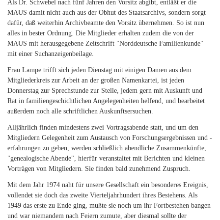
Als Dr. Schwebel nach fünf Jahren den Vorsitz abgibt, entläßt er die
MAUS damit nicht auch aus der Obhut des Staatsarchivs, sondern sorgt
dafür, daß weiterhin Archivbeamte den Vorsitz übernehmen. So ist nun
alles in bester Ordnung. Die Mitglieder erhalten zudem die von der
MAUS mit herausgegebene Zeitschrift "Norddeutsche Familienkunde"
mit einer Suchanzeigenbeilage.
Frau Lampe trifft sich jeden Dienstag mit einigen Damen aus dem
Mitgliederkreis zur Arbeit an der großen Namenkartei, ist jeden
Donnerstag zur Sprechstunde zur Stelle, jedem gern mit Auskunft und
Rat in familiengeschichtlichen Angelegenheiten helfend, und bearbeitet
außerdem noch alle schriftlichen Auskunftsersuchen.
Alljährlich finden mindestens zwei Vortragsabende statt, und um den
Mitgliedern Gelegenheit zum Austausch von Forschungsergebnissen und -
erfahrungen zu geben, werden schließlich abendliche Zusammenkünfte,
"genealogische Abende", hierfür veranstaltet mit Berichten und kleinen
Vorträgen von Mitgliedern. Sie finden bald zunehmend Zuspruch.
Mit dem Jahr 1974 naht für unsere Gesellschaft ein besonderes Ereignis,
vollendet sie doch das zweite Vierteljahrhundert ihres Bestehens. Als
1949 das erste zu Ende ging, mußte sie noch um ihr Fortbestehen bangen
und war niemandem nach Feiern zumute, aber diesmal sollte der