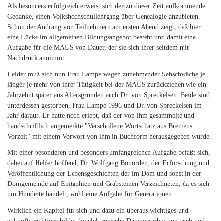
Als besonders erfolgreich erweist sich der zu dieser Zeit aufkommende
Gedanke, einen Volkshochschullehrgang über Genealogie anzubieten.
Schon der Andrang von Teilnehmern am ersten Abend zeigt, daß hier
eine Lücke im allgemeinen Bildungsangebot besteht und damit eine
Aufgabe für die MAUS von Dauer, der sie sich ihrer seitdem mit
Nachdruck annimmt.
Leider muß sich nun Frau Lampe wegen zunehmender Sehschwäche je
länger je mehr von ihrer Tätigkeit bei der MAUS zurückziehen wie ein
Jahrzehnt später aus Altersgründen auch Dr. von Spreckelsen. Beide sind
unterdessen gestorben, Frau Lampe 1996 und Dr. von Spreckelsen im
Jahr darauf. Er hatte noch erlebt, daß der von ihm gesammelte und
handschriftlich angemerkte "Verschollene Wortschatz aus Bremens
Vorzeit" mit einem Vorwort von ihm in Buchform herausgegeben wurde.
Mit einer besonderen und besonders umfangreichen Aufgabe befaßt sich,
dabei auf Helfer hoffend, Dr. Wolfgang Bonorden, der Erforschung und
Veröffentlichung der Lebensgeschichten der im Dom und sonst in der
Domgemeinde auf Epitaphien und Grabsteinen Verzeichneten, da es sich
um Hunderte handelt, wohl eine Aufgabe für Generationen.
Wirklich ein Kapitel für sich und dazu ein überaus wichtiges und
zukunftsträchtiges bildet die elektronische Datenverarbeitung auch und