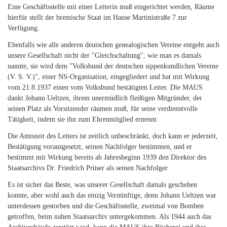
Eine Geschäftsstelle mit einer Leiterin muß eingerichtet werden, Räume
hierfür stellt der bremische Staat im Hause Martinistraße 7 zur
Verfügung.
Ebenfalls wie alle anderen deutschen genealogischen Vereine entgeht auch
unsere Gesellschaft nicht der "Gleichschaltung", wie man es damals
nannte, sie wird dem "Volksbund der deutschen sippenkundlichen Vereine
(V. S. V.)", einer NS-Organisation, eingegliedert und hat mit Wirkung
vom 21.8.1937 einen vom Volksbund bestätigten Leiter. Die MAUS
dankt Johann Ueltzen, ihrem unermüdlich fleißigen Mitgründer, der
seinen Platz als Vorsitzender räumen muß, für seine verdienstvolle
Tätigkeit, indem sie ihn zum Ehrenmitglied ernennt.
Die Amtszeit des Leiters ist zeitlich unbeschränkt, doch kann er jederzeit,
Bestätigung vorausgesetzt, seinen Nachfolger bestimmen, und er
bestimmt mit Wirkung bereits ab Jahresbeginn 1939 den Direktor des
Staatsarchivs Dr. Friedrich Prüser als seinen Nachfolger.
Es ist sicher das Beste, was unserer Gesellschaft damals geschehen
konnte, aber wohl auch das einzig Vernünftige, denn Johann Ueltzen war
unterdessen gestorben und die Geschäftsstelle, zweimal von Bomben
getroffen, beim nahen Staatsarchiv untergekommen. Als 1944 auch das