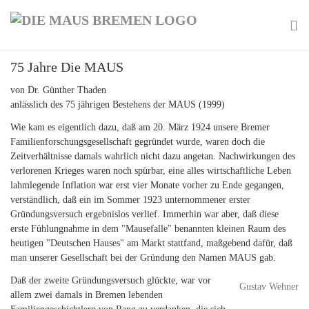
Skip
to
main
To
content
75 Jahre Die MAUS
na
von Dr. Günther Thaden
anlässlich des 75 jährigen Bestehens der MAUS (1999)
Wie kam es eigentlich dazu, daß am 20. März 1924 unsere Bremer
Familienforschungsgesellschaft gegründet wurde, waren doch die
Zeitverhältnisse damals wahrlich nicht dazu angetan. Nachwirkungen des
verlorenen Krieges waren noch spürbar, eine alles wirtschaftliche Leben
lahmlegende Inflation war erst vier Monate vorher zu Ende gegangen,
verständlich, daß ein im Sommer 1923 unternommener erster
Gründungsversuch ergebnislos verlief. Immerhin war aber, daß diese
erste Fühlungnahme in dem "Mausefalle" benannten kleinen Raum des
heutigen "Deutschen Hauses" am Markt stattfand, maßgebend dafür, daß
man unserer Gesellschaft bei der Gründung den Namen MAUS gab.
Daß der zweite Gründungsversuch glückte, war vor
Gustav Wehner
allem zwei damals in Bremen lebenden