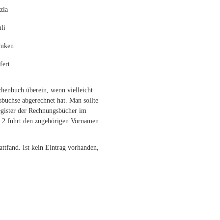
zla
li
mken
fert
henbuch überein, wenn vielleicht
sbuchse abgerechnet hat. Man sollte
egister der Rechnungsbücher im
te 2 führt den zugehörigen Vornamen
attfand. Ist kein Eintrag vorhanden,