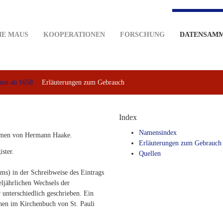
IE MAUS
KOOPERATIONEN
FORSCHUNG
DATENSAM
ten ab 1658
Erläuterungen zum Gebrauch
Index
Namensindex
remen von Hermann Haake.
Erläuterungen zum Gebrauch
ster.
Quellen
ms) in der Schreibweise des Eintrags
ljährlichen Wechsels der
 unterschiedlich geschrieben. Ein
nen im Kirchenbuch von St. Pauli