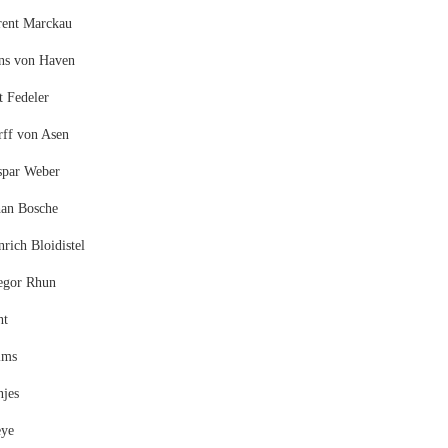
rent Marckau
ns von Haven
t Fedeler
rff von Asen
spar Weber
han Bosche
rich Bloidistel
egor Rhun
ht
ims
njes
eye