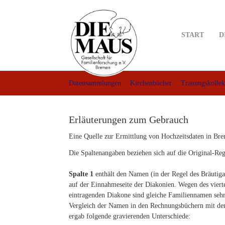
Skip
to
main
START
D
content
Datensammlungen
Kirchenbücher
Trauungskollek
Erläuterungen zum Gebrauch
Eine Quelle zur Ermittlung von Hochzeitsdaten in B
Die Spaltenangaben beziehen sich auf die Original-Regi
Spalte 1
enthält den Namen (in der Regel des Bräutiga
auf der Einnahmeseite der Diakonien. Wegen des vierte
eintragenden Diakone sind gleiche Familiennamen sehr
Vergleich der Namen in den Rechnungsbüchern mit de
ergab folgende gravierenden Unterschiede: