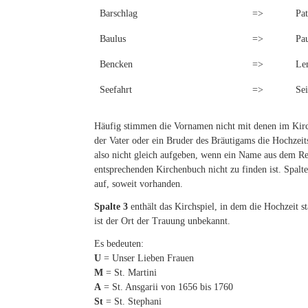
Barschlag
=>
Pat
Baulus
=>
Pau
Bencken
=>
Le
Seefahrt
=>
Sei
Häufig stimmen die Vornamen nicht mit denen im Kirc
der Vater oder ein Bruder des Bräutigams die Hochzeit
also nicht gleich aufgeben, wenn ein Name aus dem R
entsprechenden Kirchenbuch nicht zu finden ist. Spal
auf, soweit vorhanden.
Spalte 3
enthält das Kirchspiel, in dem die Hochzeit st
ist der Ort der Trauung unbekannt.
Es bedeuten:
U
= Unser Lieben Frauen
M
= St. Martini
A
= St. Ansgarii von 1656 bis 1760
St
= St. Stephani