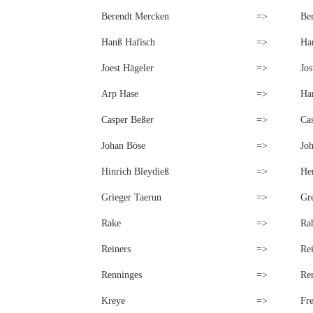
Berendt Mercken
=>
Be
Hanß Hafisch
=>
Ha
Joest Hägeler
=>
Jos
Arp Hase
=>
Ha
Casper Beßer
=>
Ca
Johan Böse
=>
Jo
Hinrich Bleydieß
=>
Hen
Grieger Taerun
=>
Gr
Rake
=>
Ra
Reiners
=>
Re
Renninges
=>
Re
Kreye
=>
Fr