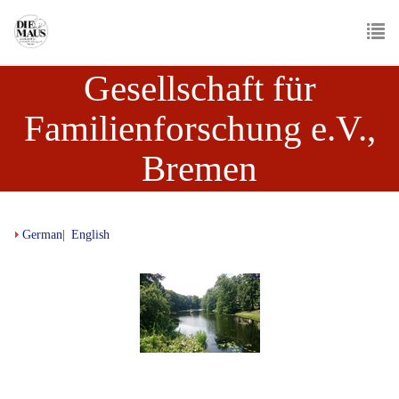
Skip
to
main
To
content
Gesellschaft für
nav
Familienforschung e.V.,
Bremen
German
English