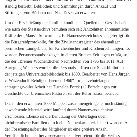
ständig bestrebt, Bibliothek und Sammlungen durch Ankauf und
Stiftungen von Büchern und Nachlässen zu erweitern.
Um die Erschließung der familienkundlichen Quellen der Gesellschaft
wie auch des Staatsarchivs bemühen sich seit Jahrzehnten ehrenamtliche
Kräfte der „Maus“. So wurden z.B. Namensverzeichnisse angefertigt für
die Bürgereidprotokolle, für die Zivilstandsregister des ehemaligen
bremischen Landgebiets, für Kirchenbücher und Kirchenrechnungen. Es
wurden Personenstandsanzeigen in älteren Bremer Zeitungen erfaßt, so
die der „Bremer Wöchentlichen Nachrichten von 1796 bis 1811. Auf
Anregung Wehners wurden die Personalschriften der Staatsbibliothek –
der jetzigen Universitätsbibliothek bis 1800. Bearbeitet von Hans Jürgen
v. Witzendorff-Rehdiger. Bremen 1960“. In jahrzehntelanger
entsagungsvoller Arbeit hat Tusnelda Forck (+) Forschungen zur
Geschichte der bremischen Pastoren seit der Reformation betrieben.
Das in den erwähnten 1600 Mappen zusammengetragene, noch ständig
anwachsende Material wird laufend durch Namenverzeichnisse
erschlossen. Ebenso ist die Benutzung der Unterlagen über
nichtbremische Familien durch eine Namenkartei erleichtert worden. Aus
der Forschungsarbeit der Mitglieder ist eine größere Anzahl
Veröffentlichungen hervorgegangen; stellvertretend für die Verfasser