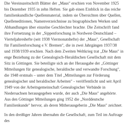
Die Vereinszeitschrift Blätter der „Maus“ erschien von November 1925
bis Dezember 1935 in zehn Heften. Sie gab einen Einblick in das reiche
familienkundliche Quellenmaterial, indem sie Übersichten über Quellen,
Quelleneditionen, Namenverzeichnisse zu biographischen Werken und
Abhandlungen über einzelne Geschlechter brachte. Die Zeitschrift fand
ihre Fortsetzung in der „Sippenforschung in Nordwest-Deutschland –
Vierteljahreshefte (seit 1938 Viermonatshefte) der „Maus“, Gesellschaft
für Familienforschung e.V. Bremen“, die in zwei Jahrgängen 1937/38
und 1938/1939 erschien. Nach dem Zweiten Weltkrieg trat „Die Maus“ in
enge Beziehung zu der Genealogisch-Heraldischen Gesellschaft mit dem
Sitz in Göttingen. Sie beteiligte sich an der Herausgabe der „Göttinger
Mitteilungen für genealogische, heraldische und verwandte Forschung“,
die 1948 erstmals – unter dem Titel „Mitteilungen zur Förderung
genealogischer und heraldischer Arbeiten“ - veröffentlicht und seit April
1949 von der Arbeitsgemeinschaft Genealogischer Verbände in
Niedersachsen herausgegeben wurde, der auch „Die Maus“ angehörte.
Aus den Göttinger Mitteilungen ging 1952 die „Norddeutsche
Familienkunde“ hervor, als deren Mitherausgeberin „Die Maus“ zeichnet.
In den dreißiger Jahren übernahm die Gesellschaft, zum Teil im Auftrage
des