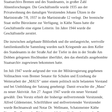
Staatsarchivs Bremen und des Standesamts, in großer Zahl
Ahnenforschungen. Die Geschäftsstelle wurde 1935 aus der
Privatwohnung des damaligen Vorsitzenden Johann Ültzen in die
Martinistraße 7/8, 1937 in die Martinistraße 12 verlegt. Der bremische
Staat stellte Büroräume zur Verfügung; in Käthe Nauss hatte die
Geschäftsstelle eine eigene Leiterin. Im Jahre 1944 wurde die
Geschäftsstelle zerstört.
Die inzwischen aufgebaute Bibliothek und die umfangreiche, wertvolle
familienkundliche Sammlung wurden nach Kriegsende aus dem Keller
des Standesamts in der Straße Auf der Tiefer in den in der Straße Am
Dobben gelegenen Hochbunker überführt, den das ebenfalls ausgebombte
Staatsarchiv zugewiesen bekommen hatte.
Im Juli 1947 wurde aufgrund der von der Militärregierung gegebenen
Vollmachten vom Bremer Senator für Schulen und Erziehung die
Weiterarbeit der „MAUS“ unter einem politisch nicht belasteten Vorstand
und bei Umbildung der Satzung genehmigt. Damit erwachte die „Maus“
zu neuer Aktivität. Am 27. August 1947 wurde ein neuer Vorstand
gewählt. Den Vorsitz erhielt der bisherige stellvertretende Vorsitzende,
Alfred Gildemeister, Schriftführer und stellvertretender Vorsitzender
wurde Rechtsanwalt und Notar Dr. Wellmann, Schatzmeister Käthe