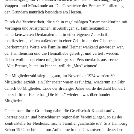
Wappen- und Münzkunde an. Die Geschichte der Bremer Familien lag
den Gründern natürlich besonders am Herzen.
Durch die Vereinsarbeit, die sich in regelmäßigen Zusammenkünften mit
Vorträgen und Aussprachen, in Ausflügen zu familienkundlich
bemerkenswerten Denkmalen und in einer eigenen Zeitschrift
manifestierte, sollten außerdem in einer Zeit, in der der Glaube an
überkommene Werte wie Familie und Heimat wankend geworden war,
der Familiensinn und die Heimatliebe gefestigt und vertieft werden.
Daher wollte man einen möglichst großen Personenkreis ansprechen:
„Alle Bremer, buten un binnen, will de „Mus“ winnen!“
Die Mitgliederzahl stieg langsam; im November 1924 wurden 30
Mitglieder gezählt, ein Jahr später waren es fünfzig, wiederum ein Jahr
danach 80 Mitglieder, Ende der dreißiger Jahre wurde die Zahl hundert
überschritten. Heute hat „Die Maus“ wieder etwas über hundert
Mitglieder.
Gleich nach ihrer Gründung nahm die Gesellschaft Kontakt auf zu
überregionalen und benachbarten regionalen Vereinigungen, so zu der
Zentralstelle für Niedersächsische Familiengeschichte e.V. Sitz Hamburg.
Schon 1924 suchte man um Aufnahme in den Gesamtverein deutscher