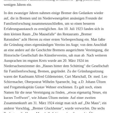
wenigen Jahren ein.
In den zwanziger Jahren nahmen einige Bremer den Gedanken wieder
auf, die in Bremen und im Niederwesergebiet ansässigen Freunde der
Familienforschung zusammenzuschließen, um so einen besseren
Erfahrungsaustausch zu ermöglichen. Am 10. Juli 1923 fanden sich in
dem kleinen Raum „Die Mausefalle“ des Restaurants „Bremer
Ratsstuben“ acht Herren zu einer ersten Vorbesprechung ein. Man faßte
die Gründung eines eigenständigen Vereins ins Auge; von dem Anschluß
an eine andere auf die Geschichte Bremens ausgerichtete Vereinigung, die
Historische Gesellschaft des Künstlervereins, sah man ab. Nach weiteren
Aussprachen im engsten Kreis wurde am 20. März 1924 im
Niedersachsenzimmer des „Hauses hinter dem Schütting“ die Gesellschaft
für Familienforschung, Bremen, gegründet. Zu der Gründungssitzung
waren der Kaufmann Alfred Gildemeister, Curt Marschall, Dr. med. Leo
Schirrmacher, Oberpostrat Wilhelm Sparnecht, Ing. a.D. Johann Ültzen
und Fregattenkapitän Gustav Wehner erschienen. Es galt noch, einen
Namen für die neue Vereinigung zu finden, „etwas eigenartig Neues, ein
kurzes Treffwort“, wie Johann Ültzen meinte. Auf einer zweiten
Zusammenkunft am 31. März 1924 einigt man sich auf „Die Maus“; ein
anderer Vorschlag, „Bremer Gluckhenne“, wurde verworfen. Die sechs