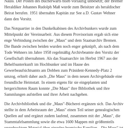
Nauss. Der Posten des Bücherwarts blieb vorläufig unbesetzt; der Bremer
Heraldiker Johannes Rudolph Maß wurde zum Beisitzer als heraldischer
Beirat berufen. 1951 übernahm Kapitän zur See a.D. Gustav Wehner
dann den Vorsitz.
Das Notquartier in den Dunkelkabinen des Archivbunkers wurde zum
Mittelpunkt der Vereinsarbeit. Aus diesem Provisorium ergab sich eine
enge Verbindung zwischen der „Maus“ und dem Staatsarchiv Bremen.
Die Bande zwischen beiden wurden noch enger geknüpft, als nach dem
Tode Wehners im Jahre 1958 regelmäßig Archivbeamte den Vorsitz der
Gesellschaft übernahmen. Als das Staatsarchiv im Herbst 1967 aus der
Behelfsunterkunft im Hochbunker und im Hause des
Gewerbeaufsichtsamts am Dobben zum Präsident-Kennedy-Platz 2
umzog, erhielt daher auch „Die Maus“ in dem neuen Archivgebäude eine
freundliche Heimstatt. In einem eigens für sie eingeplanten und
hergerichteten Raum konnte „Die Maus“ ihre Bibliothek und ihre
Sammlungen aufstellen und ihrer Arbeit nachgehen.
Die Archivbibliothek und die „Maus“-Bücherei ergänzen sich. Das Archiv
stellte in dem Arbeitsraum der „Maus“ einen Teil seiner genealogischen
Quellen auf und ergänzt zudem laufend, zusammen mit der „Maus“, die
Stammtafelsammlung sowie die etwa 1600 Mappen mit größtenteils
ungedrucktem Material über einzelne bremische Familien. „Die Maus“ ist