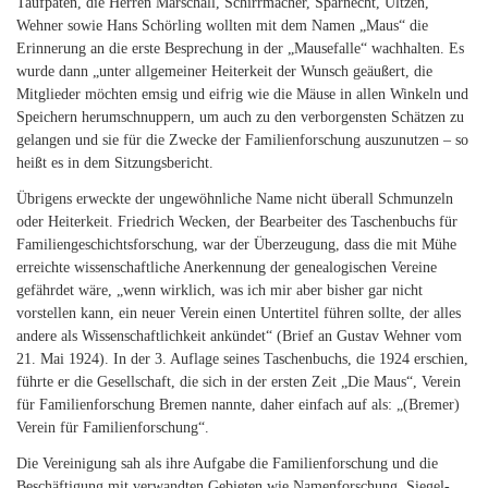
Taufpaten, die Herren Marschall, Schirrmacher, Sparnecht, Ültzen,
Wehner sowie Hans Schörling wollten mit dem Namen „Maus“ die
Erinnerung an die erste Besprechung in der „Mausefalle“ wachhalten. Es
wurde dann „unter allgemeiner Heiterkeit der Wunsch geäußert, die
Mitglieder möchten emsig und eifrig wie die Mäuse in allen Winkeln und
Speichern herumschnuppern, um auch zu den verborgensten Schätzen zu
gelangen und sie für die Zwecke der Familienforschung auszunutzen – so
heißt es in dem Sitzungsbericht.
Übrigens erweckte der ungewöhnliche Name nicht überall Schmunzeln
oder Heiterkeit. Friedrich Wecken, der Bearbeiter des Taschenbuchs für
Familiengeschichtsforschung, war der Überzeugung, dass die mit Mühe
erreichte wissenschaftliche Anerkennung der genealogischen Vereine
gefährdet wäre, „wenn wirklich, was ich mir aber bisher gar nicht
vorstellen kann, ein neuer Verein einen Untertitel führen sollte, der alles
andere als Wissenschaftlichkeit ankündet“ (Brief an Gustav Wehner vom
21. Mai 1924). In der 3. Auflage seines Taschenbuchs, die 1924 erschien,
führte er die Gesellschaft, die sich in der ersten Zeit „Die Maus“, Verein
für Familienforschung Bremen nannte, daher einfach auf als: „(Bremer)
Verein für Familienforschung“.
Die Vereinigung sah als ihre Aufgabe die Familienforschung und die
Beschäftigung mit verwandten Gebieten wie Namenforschung, Siegel-,