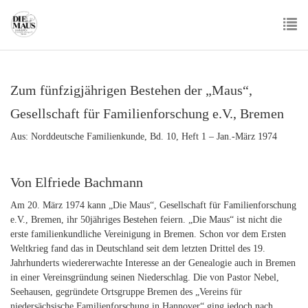
Skip
to
main
To
content
nav
Zum fünfzigjährigen Bestehen der „Maus“,
Gesellschaft für Familienforschung e.V., Bremen
Aus: Norddeutsche Familienkunde, Bd. 10, Heft 1 – Jan.-März 1974
Von Elfriede Bachmann
Am 20. März 1974 kann „Die Maus“, Gesellschaft für Familienforschung
e.V., Bremen, ihr 50jähriges Bestehen feiern. „Die Maus“ ist nicht die
erste familienkundliche Vereinigung in Bremen. Schon vor dem Ersten
Weltkrieg fand das in Deutschland seit dem letzten Drittel des 19.
Jahrhunderts wiedererwachte Interesse an der Genealogie auch in Bremen
in einer Vereinsgründung seinen Niederschlag. Die von Pastor Nebel,
Seehausen, gegründete Ortsgruppe Bremen des „Vereins für
niedersächsische Familienforschung in Hannover“ ging jedoch nach