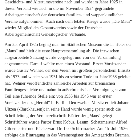
Geschichts- und Altertumsvereine nach und wurde im Jahre 1925 in
diesen Verband wie auch in die im November 1924 gegründete
Arbeitsgemeinschaft der deutschen familien- und wappenkundlichen
Vereine aufgenommen. Auch nach dem letzten Kriege wurde „Die Maus“
wieder Mitglied des Gesamtvereins sowie der Deutschen
Arbeitsgemeinschaft Genealogischer Verbände.
Am 25. April 1925 beging man im Städtischen Museum die Jahrfeier der
„Maus“ und hielt die erste Hauptversammlung ab. Die inzwischen
ausgearbeitete Satzung wurde vorgelegt und von der Versammlung
angenommen. Darauf wählte man einen Vorstand. Erster Vorsitzender
wurde Gustav Wehner, der den Verein mit großem persönlichem Einsatz
bis 1933 und wieder von 1951 bis zu seinem Tode im Jahre1958 geleitet
hat. Wehner veröffentlichte zahlreiche Arbeiten zur bremischen
Familiengeschichte und nahm in außerbremischen Vereinigungen zum
Teil eine führende Stelle ein; von 1935 bis 1945 war er erster
Vorsitzender des „Herold“ in Berlin. Den zweiten Vorsitz erhielt Johann
Ültzen (-Barckhausen); in seine Hand wurde wenig später auch die
Schriftleitung der Vereinszeitschrift Blätter der „Maus“ gelegt.
Schriftführer wurde Pastor Ernst Kobus, Lesum, Schatzmeister Alfred
Gildemeister und Bücherwart Dr. Leo Schirrmacher. Am 15. Juli 1926
erfolgte die Eintragung in das Vereinsregister des Amtsgerichts Bremen.