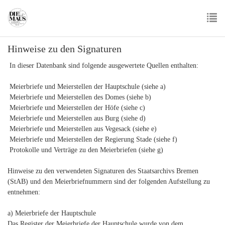
Skip
to
main
To
content
Hinweise zu den Signaturen
nav
In dieser Datenbank sind folgende ausgewertete Quellen enthalten:
Meierbriefe und Meierstellen der Hauptschule (siehe a)
Meierbriefe und Meierstellen des Domes (siehe b)
Meierbriefe und Meierstellen der Höfe (siehe c)
Meierbriefe und Meierstellen aus Burg (siehe d)
Meierbriefe und Meierstellen aus Vegesack (siehe e)
Meierbriefe und Meierstellen der Regierung Stade (siehe f)
Protokolle und Verträge zu den Meierbriefen (siehe g)
Hinweise zu den verwendeten Signaturen des Staatsarchivs Bremen
(StAB) und den Meierbriefnummern sind der folgenden Aufstellung zu
entnehmen:
a) Meierbriefe der Hauptschule
Das Register der Meierbriefe der Hauptschule wurde von dem